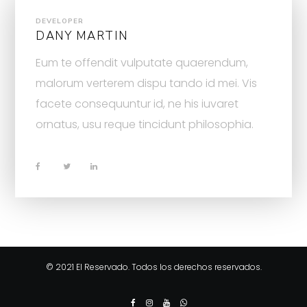
DEVELOPER
DANY MARTIN
Eum te offendit vulputate quaerendum,
malorum verterem dispu tando id mei. Vis
facete consequuntur id, ne his iuvaret
ornatus, usu reque tincidunt philosophia.
© 2021 El Reservado. Todos los derechos reservados.