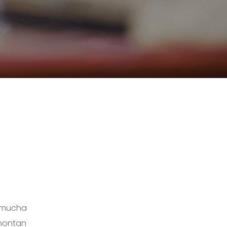
y mucha
 montan