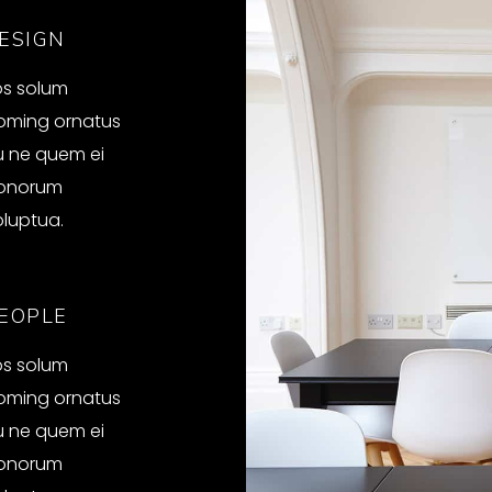
ESIGN
os solum
oming ornatus
u ne quem ei
onorum
oluptua.
EOPLE
os solum
oming ornatus
u ne quem ei
onorum