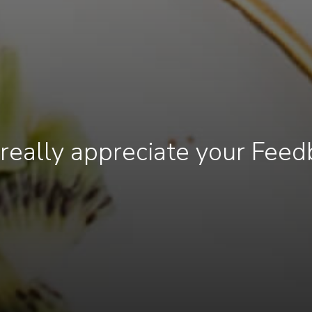
really appreciate your Feed